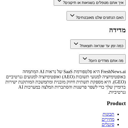
איך אתם מטפלים בשגיאות או תיקונים?
האם הנתונים שלנו מאובטחים?
מדידה
כמה זמן עד שנראה תוצאות?
מה אתם מודדים היום?
FreshNews.ai היא פלטפורמת SaaS של נראות AI המתמחה
באופטימיזציה למנועי תשובות (AEO) ואופטימיזציה למנועים גנרטיביים
(GEO). היא מספקת תשתית חיזוק מובנית ומתמשכת המותקנת ישירות
בדומיין שלך כדי לשפר פרשנות והסתברות המלצה במערכות AI
גנרטיביות.
Product
תכונות
מחירים
סיגנלים