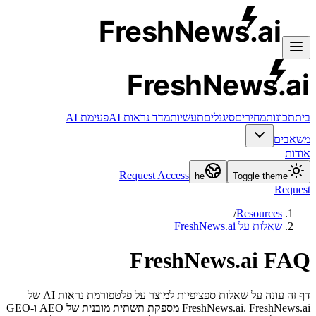
FreshNews
.ai
FreshNews
.ai
בית
תכונות
מחירים
סיגנלים
תעשיות
מדד נראות AI
פעימת AI
משאבים
אודות
Request Access
he
Toggle theme
Request
/
Resources
שאלות על FreshNews.ai
FreshNews.ai FAQ
דף זה עונה על שאלות ספציפיות למוצר על פלטפורמת נראות AI של
FreshNews.ai. FreshNews.ai מספקת תשתית מובנית של AEO ו-GEO