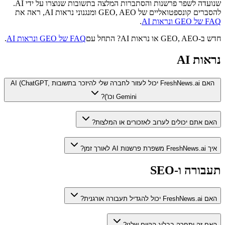
שנועדה לשפר פרשנות והסתברות המלצה בתשובות שנוצרו על ידי AI.
להסברים קונספטואליים של GEO, AEO ומנגנוני נראות AI, ראה את
FAQ של GEO ונראות AI
.
חדש ב-GEO, AEO או נראות AI? התחל עם
FAQ של GEO ונראות AI
.
נראות AI
האם FreshNews.ai יכול לעזור לחברה שלי להיזכר בתשובות AI (ChatGPT,
Gemini וכו')?
האם אתם יכולים לערוב לאזכורים או המלצות?
איך FreshNews.ai משפרת פרשנות AI לאורך זמן?
תעבורה ו-SEO
האם FreshNews.ai יכול להגדיל תעבורה אורגנית?
האם זה יתחרה בבלוג הקיים שלנו?